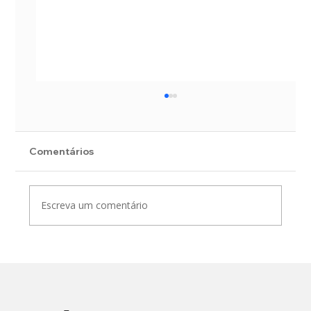
Comentários
Escreva um comentário
A escolha do tempo de retorno em
drenagem