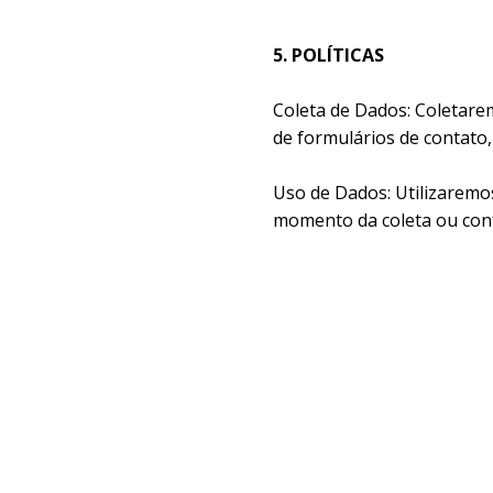
5. POLÍTICAS
Coleta de Dados: Coletare
de formulários de contato, 
Uso de Dados: Utilizaremo
momento da coleta ou con
Compartilhamento de Dado
terceirizados, apenas quan
Cookies e Tecnologias Sem
experiência do usuário e o
Direito dos Titulares: A V
através do e-mail
privacid