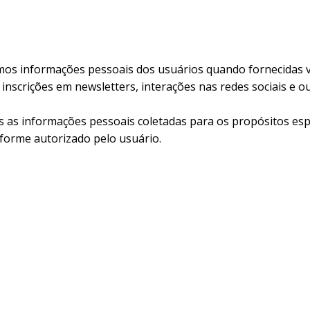
mos informações pessoais dos usuários quando fornecidas 
inscrições em newsletters, interações nas redes sociais e ou
s as informações pessoais coletadas para os propósitos esp
forme autorizado pelo usuário.
s: Podemos compartilhar informações pessoais com presta
do necessário para cumprir os propósitos da coleta.
elhantes: Podemos utilizar cookies e outras tecnologias s
bter informações sobre o uso de nossas mídias sociais.
exus dispõe de um canal de comunicação para atendimento de 
ade@rhama-analysis.com
, representado pelo DPO Jean Silva.