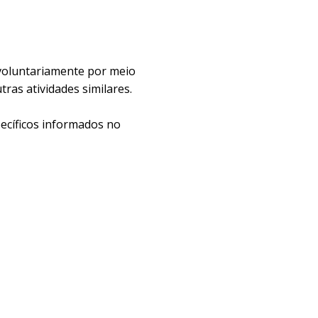
voluntariamente por meio
tras atividades similares.
ecíficos informados no
dores de serviços
emelhantes para melhorar a
direitos dos titulares