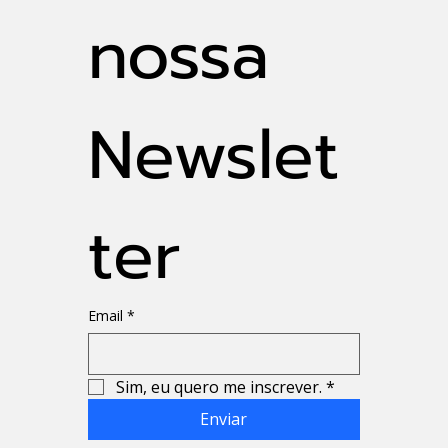
nossa 
Newslet
ter
Email
*
Sim, eu quero me inscrever.
*
Enviar