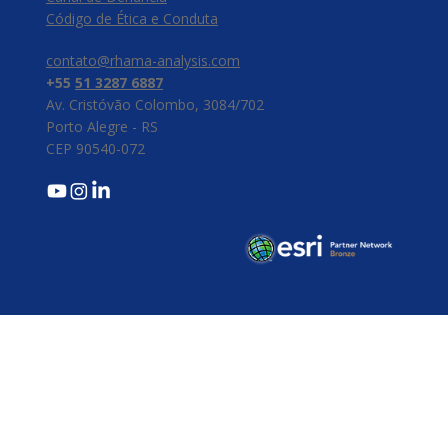
​Código de Ética e Conduta
contato@rhama-analysis.com
+55
51 3287 6887
Av. Cristóvão Colombo, 3084/702
Porto Alegre - RS
CEP 90540-072