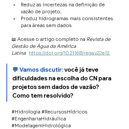
Reduz as incertezas na definição de 
vazão de projeto; 
Produz hidrogramas mais consistentes 
para áreas sem dados.
📖 Acesse o artigo completo na 
Revista de 
Gestão de Água da América 
Latina
:  
https://doi.org/10.21168/rega.v22e12
.
💬 Vamos discutir:
você já teve 
dificuldades na escolha do CN para 
projetos sem dados de vazão? 
Como tem resolvido? 
#Hidrologia
#RecursosHídricos
#EngenhariaHidráulica
#ModelagemHidrológica