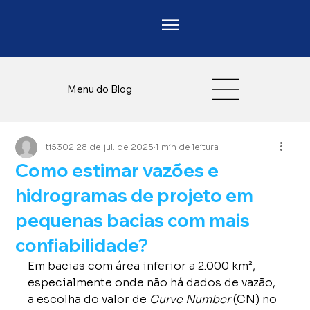
Menu do Blog
ti5302
28 de jul. de 2025
1 min de leitura
Como estimar vazões e
hidrogramas de projeto em
pequenas bacias com mais
confiabilidade?
Em bacias com área inferior a 2.000 km², 
especialmente onde não há dados de vazão, 
a escolha do valor de 
Curve Number
 (CN) no 