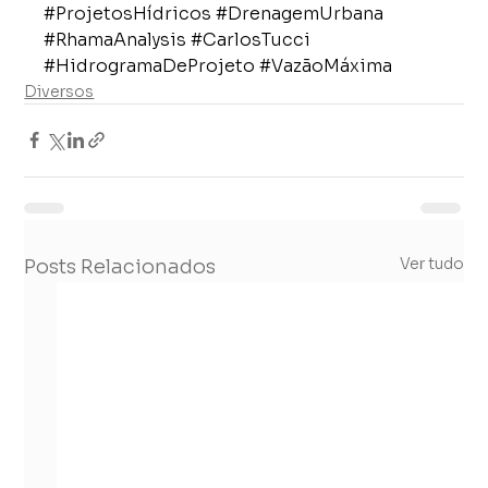
#ProjetosHídricos
#DrenagemUrbana
#RhamaAnalysis
#CarlosTucci
#HidrogramaDeProjeto
#VazãoMáxima
Diversos
Ver tudo
Posts Relacionados