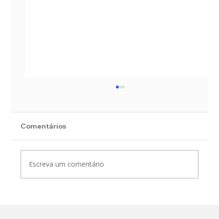
Comentários
Escreva um comentário
Plano Diretor de Drenagem e Manejo
de Águas Pluviais do município de