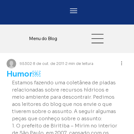
Menu do Blog
ti5302
8 de out. de 2011
2 min de leitura
Humor￼
Estamos fazendo uma coletânea de piadas 
relacionadas sobre recursos hídricos e 
meio ambiente para descontrair. Pedimos 
aos leitores do blog que nos envie o que 
tiverem sobre o assunto. A seguir algumas 
peças que conheço sobre o assunto:
1. O prefeito de Biritiba – Mirim no interior 
de São Paulo, em 2007, cansado com os 