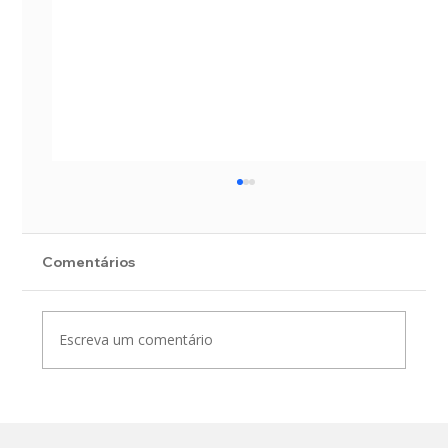
Comentários
Escreva um comentário
Plano Diretor de Drenagem e Manejo
de Águas Pluviais do município de