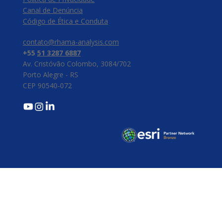
Canal de Denúncia
​Código de Ética e Conduta
contato@rhama-analysis.com
+55
51 3287 6887
Av. Cristóvão Colombo, 3084/702
Porto Alegre - RS
CEP 90540-072