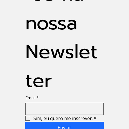
nossa 
Newslet
ter
Email
*
Sim, eu quero me inscrever.
*
Enviar