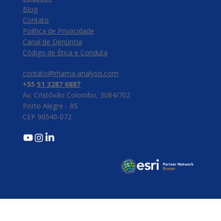
Blog
Contato
Política de Privacidade
Canal de Denúncia
​Código de Ética e Conduta
contato@rhama-analysis.com
+55
51 3287 6887
Av. Cristóvão Colombo, 3084/702
Porto Alegre - RS
CEP 90540-072