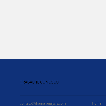
TRABALHE CONOSCO
contato@rhama-analysis.com
Home