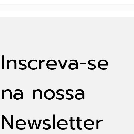
óbvio, será que de fato...
países entre as...
Inscreva-se 
na nossa 
Newsletter