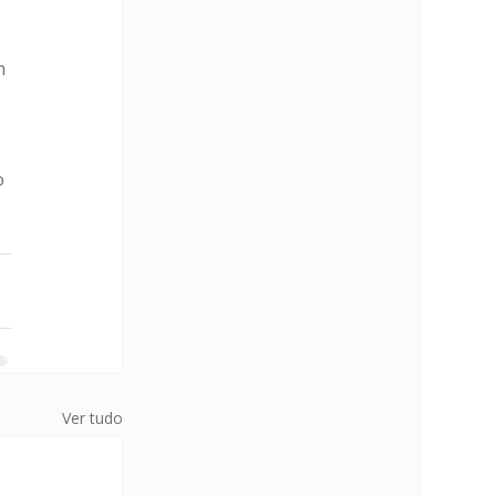
m 
o 
Ver tudo