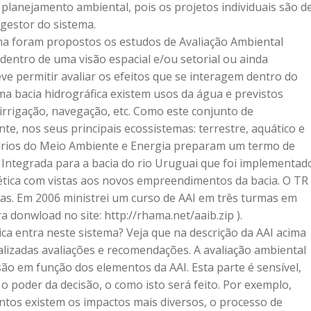
planejamento ambiental, pois os projetos individuais são de
gestor do sistema.
ma foram propostos os estudos de Avaliação Ambiental 
dentro de uma visão espacial e/ou setorial ou ainda 
deve permitir avaliar os efeitos que se interagem dentro do 
ma bacia hidrográfica existem usos da água e previstos 
rrigação, navegação, etc. Como este conjunto de 
 nos seus principais ecossistemas: terrestre, aquático e 
érios do Meio Ambiente e Energia preparam um termo de 
 Integrada para a bacia do rio Uruguai que foi implementad
tica com vistas aos novos empreendimentos da bacia. O TR
ias. Em 2006 ministrei um curso de AAI em três turmas em 
a donwload no site: http://rhama.net/aaib.zip ).
ca entra neste sistema? Veja que na descrição da AAI acima 
lizadas avaliações e recomendações. A avaliação ambiental 
ão em função dos elementos da AAI. Esta parte é sensível, 
 poder da decisão, o como isto será feito. Por exemplo, 
os existem os impactos mais diversos, o processo de 