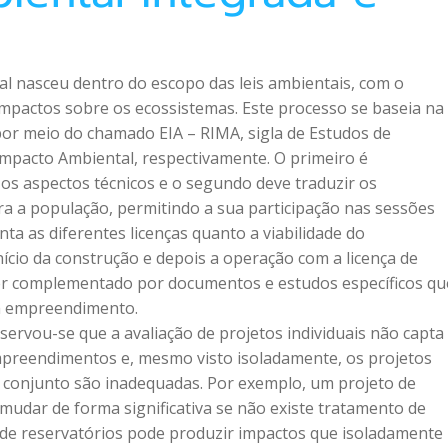
l nasceu dentro do escopo das leis ambientais, com o 
 impactos sobre os ecossistemas. Este processo se baseia na
 por meio do chamado EIA – RIMA, sigla de Estudos de 
Impacto Ambiental, respectivamente. O primeiro é 
s aspectos técnicos e o segundo deve traduzir os 
a a população, permitindo a sua participação nas sessões 
ta as diferentes licenças quanto a viabilidade do 
ício da construção e depois a operação com a licença de 
ser complementado por documentos e estudos específicos qu
um empreendimento.
rvou-se que a avaliação de projetos individuais não capta
mpreendimentos e, mesmo visto isoladamente, os projetos 
conjunto são inadequadas. Por exemplo, um projeto de 
mudar de forma significativa se não existe tratamento de 
e reservatórios pode produzir impactos que isoladamente 